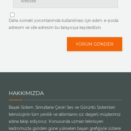
Daha sonraki yorumlarımda kullanılması için adım, e-posta
adresim ve site adresim bu tarayıcıya kaydedilsin.
HAKKIMIZDA
Başak Sistem, Simultane Çeviri Ses ve Görüntü Sistemleri
teknolojinin tüm yenilik ve atılımlarını siz değerli müşterimiz
adına takip ediyoruz. Konusunda uzman teknisyen
kadromuzla günden güne yükselen başarı grafiğiyle sizlere