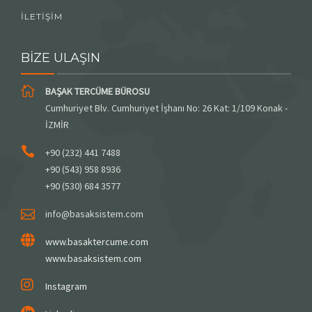
İLETIŞIM
BİZE ULAŞIN
BAŞAK TERCÜME BÜROSU
Cumhuriyet Blv. Cumhuriyet İşhanı No: 26 Kat: 1/109 Konak -
İZMİR
+90 (232) 441 7488
+90 (543) 958 8936
+90 (530) 684 3577
info@basaksistem.com
www.basaktercume.com
www.basaksistem.com
Instagram