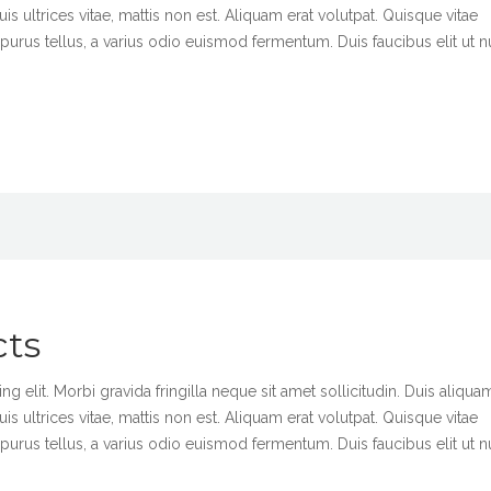
is ultrices vitae, mattis non est. Aliquam erat volutpat. Quisque vitae
urus tellus, a varius odio euismod fermentum. Duis faucibus elit ut n
cts
 elit. Morbi gravida fringilla neque sit amet sollicitudin. Duis aliqua
is ultrices vitae, mattis non est. Aliquam erat volutpat. Quisque vitae
urus tellus, a varius odio euismod fermentum. Duis faucibus elit ut n