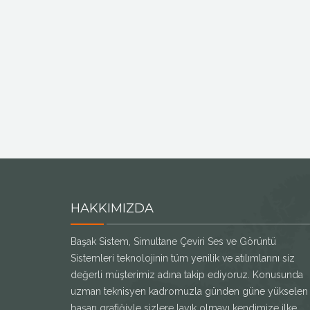
HAKKIMIZDA
Başak Sistem, Simultane Çeviri Ses ve Görüntü
Sistemleri teknolojinin tüm yenilik ve atılımlarını siz
değerli müşterimiz adına takip ediyoruz. Konusunda
uzman teknisyen kadromuzla günden güne yükselen
başarı grafiğiyle sizlere layık olmayı kendimize ilke