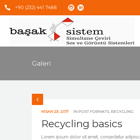
+90 (232) 441 7488
Galeri
NISAN 23, 2017
IN
POST FORMATS
,
RECYCLING
Recycling basics
Lorem ipsum dolor sit amet, consectetur adipiscing