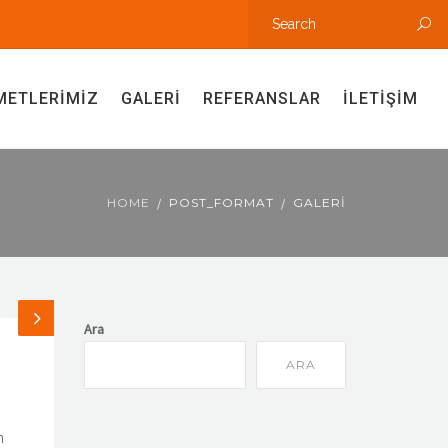
METLERIMIZ
GALERI
REFERANSLAR
İLETIŞIM
HOME
POST_FORMAT
GALERI
Ara
ARA
m