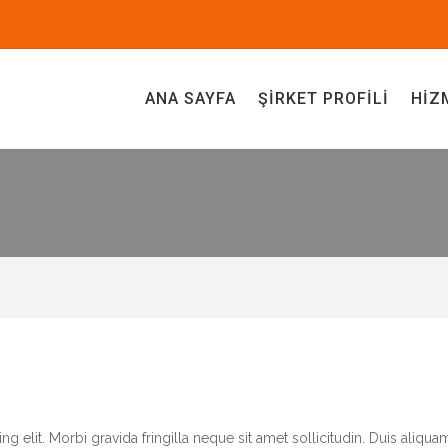
ANA SAYFA
ŞIRKET PROFILI
HIZ
 elit. Morbi gravida fringilla neque sit amet sollicitudin. Duis aliqua